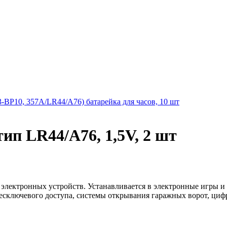
-BP10, 357A/LR44/A76) батарейка для часов, 10 шт
тип LR44/A76, 1,5V, 2 шт
ля электронных устройств. Устанавливается в электронные игры 
есключевого доступа, системы открывания гаражных ворот, ци