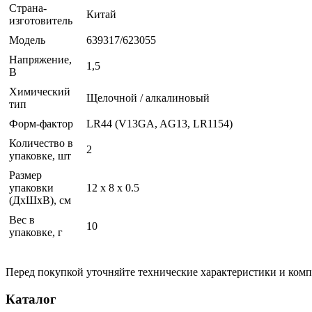
Страна-
Китай
изготовитель
Модель
639317/623055
Напряжение,
1,5
В
Химический
Щелочной / алкалиновый
тип
Форм-фактор
LR44 (V13GA, AG13, LR1154)
Количество в
2
упаковке, шт
Размер
упаковки
12 x 8 x 0.5
(ДхШхВ), см
Вес в
10
упаковке, г
Перед покупкой уточняйте технические характеристики и ком
Каталог