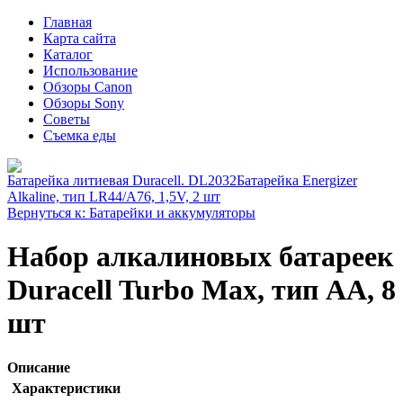
Главная
Карта сайта
Каталог
Использование
Обзоры Canon
Обзоры Sony
Советы
Съемка еды
Батарейка литиевая Duracell. DL2032
Батарейка Energizer
Alkaline, тип LR44/A76, 1,5V, 2 шт
Вернуться к: Батарейки и аккумуляторы
Набор алкалиновых батареек
Duracell Turbo Max, тип AA, 8
шт
Описание
Характеристики