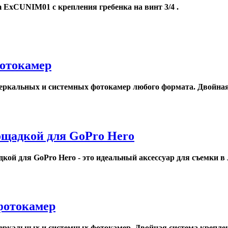
 ExCUNIM01 с крепления гребенка на винт 3/4 .
фотокамер
зеркальных и системных фотокамер любого формата. Двойная 
ощадкой для GoPro Hero
ой для GoPro Hero - это идеальный аксессуар для съемки в лю
фотокамер
зеркальных и системных фотокамер. Двойная система креплени