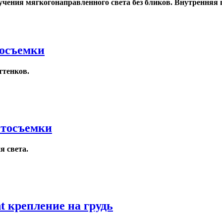
чения мягкогонаправленного света без бликов. Внутренняя по
тосъемки
ттенков.
отосъемки
я света.
 крепление на грудь