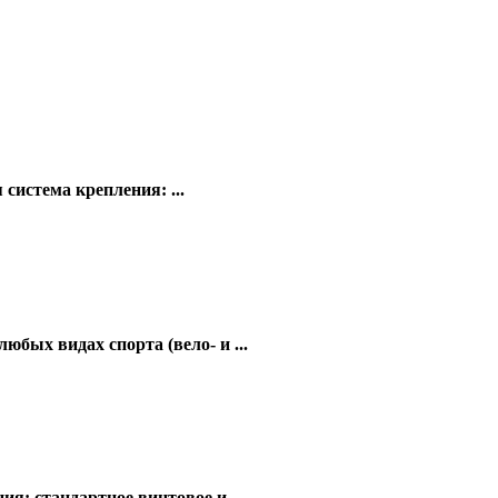
система крепления: ...
бых видах спорта (вело- и ...
я: стандартное винтовое и ...