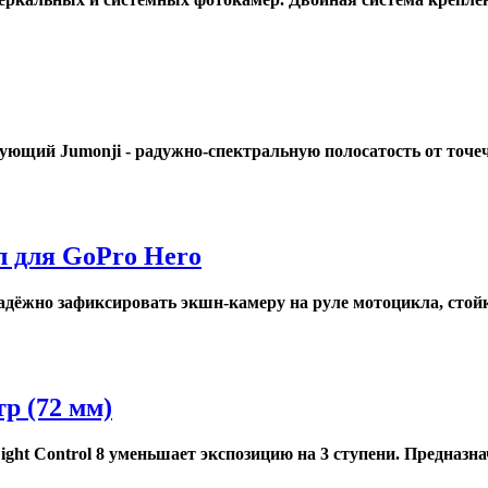
ующий Jumonji - радужно-спектральную полосатость от точечн
 для GoPro Hero
ёжно зафиксировать экшн-камеру на руле мотоцикла, стойках
р (72 мм)
t Control 8 уменьшает экспозицию на 3 ступени. Предназначе