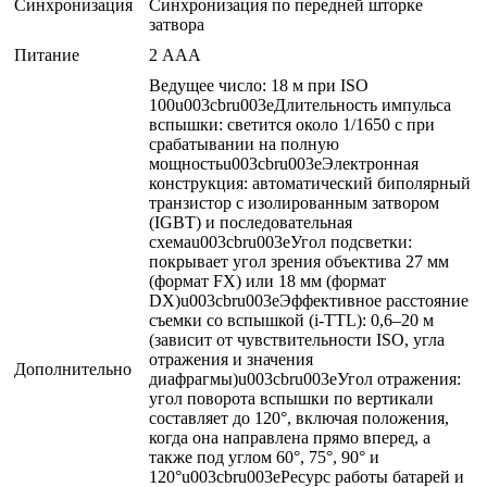
Синхронизация
Синхронизация по передней шторке
затвора
Питание
2 ААА
Ведущее число: 18 м при ISO
100u003cbru003eДлительность импульса
вспышки: светится около 1/1650 с при
срабатывании на полную
мощностьu003cbru003eЭлектронная
конструкция: автоматический биполярный
транзистор с изолированным затвором
(IGBT) и последовательная
схемаu003cbru003eУгол подсветки:
покрывает угол зрения объектива 27 мм
(формат FX) или 18 мм (формат
DX)u003cbru003eЭффективное расстояние
съемки со вспышкой (i-TTL): 0,6–20 м
(зависит от чувствительности ISO, угла
отражения и значения
Дополнительно
диафрагмы)u003cbru003eУгол отражения:
угол поворота вспышки по вертикали
составляет до 120°, включая положения,
когда она направлена прямо вперед, а
также под углом 60°, 75°, 90° и
120°u003cbru003eРесурс работы батарей и