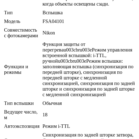
когда объекты освещены сзади.
Тип
Вспышка
Модель
FSA04101
Совместимость
Nikon
с фотокамерами
Функция защиты от
перегреваu003cbru003eРежим управления
встроенной вспышкой: i-TTL,
ручнойu003cbru003eРежим вспышки:
Функции и
заполняющая вспышка (синхронизация по
режимы
передней шторке), синхронизация по
передней шторке с медленной
синхронизацией, синхронизация по задней
шторке и синхронизация по задней шторке
с медленной синхронизацией
Тип вспышки
Обычная
Ведущее число,
18
м
Автоэкспозиция
Режим i-TTL
Синхронизация по задней шторке затвора,