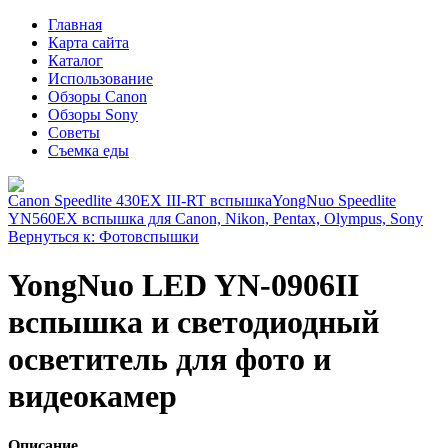
Главная
Карта сайта
Каталог
Использование
Обзоры Canon
Обзоры Sony
Советы
Съемка еды
Canon Speedlite 430EX III-RT вспышка
YongNuo Speedlite
YN560EX вспышка для Canon, Nikon, Pentax, Olympus, Sony
Вернуться к: Фотовспышки
YongNuo LED YN-0906II
вспышка и светодиодный
осветитель для фото и
видеокамер
Описание