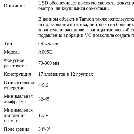
USD обеспечивает высокую скорость фокусиро
Описание
быстро- движущимися объектами.
В данном объектив Tamron также использует
использования штатива, не только на больших
значительно расширяет границы творческой с
подавления вибрации VC позволила создать п
Тип
Объектив
Модель
A005E
Фокусное
70-300 мм
расстояние
Конструкция
17 элементов в 12 группах
Относительное
4-5,6
отверстие
Минимальная
32-45
диафрагма
Минимальная
дистанция
1,5 м
съемки
Поле зрения
34°-8°