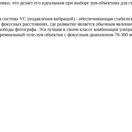
вки, что делает его идеальным при выборе зум-объектива для 
ся система VC (подавления вибраций) - обеспечивающая стабил
 фокусных расстояниях, где размытие является обычным явление
вободы фотографа. Эта лучшая в своем классе комбинация ульт
ремиальный теле-зум объектив с фокусным диапазоном 70-300 м