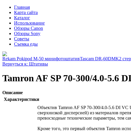
Главная
Карта сайта
Каталог
Использование
Обзоры Canon
Обзоры Sony
Советы
Съемка еды
Rekam Pokipod M-50 минифотоштатив
Tascam DR-60DMK2 стере
Вернуться к: Штативы
Tamron AF SP 70-300/4.0-5.6 
Описание
Характеристики
Объектив Tamron AF SP 70-300/4.0-5.6 DI VC
сверхнизкой дисперсией) из материалов преп
превосходные технические параметры, тем сам
Кроме того, это первый объектив Tamron ис