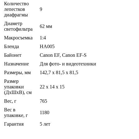
Количество
лепестков
9
диафрагмы
Диаметр
62 мм
светофильтра
Макросъемка
1:4
Бленда
HA005
Байонет
Canon EF, Canon EF-S
Назначение
Для фото- и видеотехники
Размеры, мм
142,7 x 81,5 х 81,5
Размер
упаковки
22 x 14 x 15
(ДхШхВ), см
Вес, г
765
Вес в
1180
упаковке, г
Гарантия
5 лет