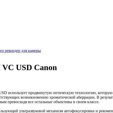
о рекордер для камеры
DI VC USD Canon
 USD использует продвинутую оптическую технологию, которую
ятствующих возникновению хроматической аберрации. В результ
ым превосходя все остальные объективы в своем классе.
пользующий ультразвуковой механизм автофокусировки и реком