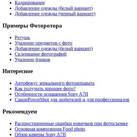
Кадрирование
Добавление одежды (белый вариант)
Добавление одежды (черный вариант)
Примеры Фоторотора
Ретушь
Удаление предметов с фото
Добавление одежды (белый вариант)
Склеивание фотографий
Удаление бликов
Интересное
Автофокус зеркального фотоаппарата
Как получить хорошее фото?
Особенности оснащения Sony A7ІІ
CanonPowerShot для любителей и для профессионалов
Рекомендуем
Распространенные ошибки новичков при фотосъемке
Основная композиция Food photo
Обзор камеры Sony A7ІІ