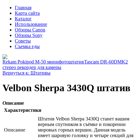
Главная
Карта сайта
Каталог
Использование
Обзоры Canon
Обзоры Sony
Советы
Съемка еды
Rekam Pokipod M-50 минифотоштатив
Tascam DR-60DMK2
стерео рекордер для камеры
Вернуться к: Штативы
Velbon Sherpa 3430Q штатив
Описание
Характеристики
Штатив Velbon Sherpa 3430Q станет вашим
верным спутником в съёмке и покорении
Описание
мировых горных вершин. Данная модель
имеет шаровую головку и четыре секций для