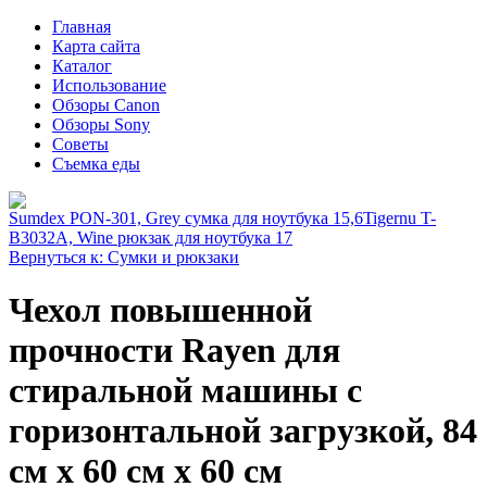
Главная
Карта сайта
Каталог
Использование
Обзоры Canon
Обзоры Sony
Советы
Съемка еды
Sumdex PON-301, Grey сумка для ноутбука 15,6
Tigernu T-
B3032A, Wine рюкзак для ноутбука 17
Вернуться к: Сумки и рюкзаки
Чехол повышенной
прочности Rayen для
стиральной машины с
горизонтальной загрузкой, 84
см х 60 см х 60 см