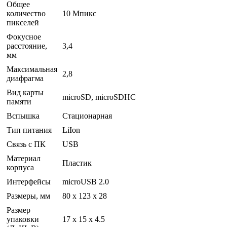
Общее
количество
10 Мпикс
пикселей
Фокусное
расстояние,
3,4
мм
Максимальная
2,8
диафрагма
Вид карты
microSD, microSDHC
памяти
Вспышка
Стационарная
Тип питания
LiIon
Связь с ПК
USB
Материал
Пластик
корпуса
Интерфейсы
microUSB 2.0
Размеры, мм
80 x 123 x 28
Размер
упаковки
17 x 15 x 4.5