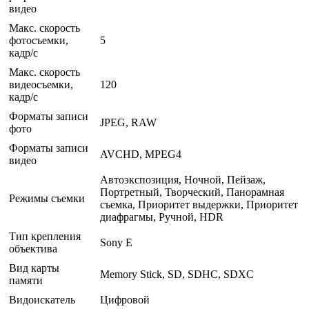
видео
Макс. скорость
фотосъемки,
5
кадр/с
Макс. скорость
видеосъемки,
120
кадр/с
Форматы записи
JPEG, RAW
фото
Форматы записи
AVCHD, MPEG4
видео
Автоэкспозиция, Ночной, Пейзаж,
Портретный, Творческий, Панорамная
Режимы съемки
съемка, Приоритет выдержки, Приоритет
диафрагмы, Ручной, HDR
Тип крепления
Sony E
объектива
Вид карты
Memory Stick, SD, SDHC, SDXC
памяти
Видоискатель
Цифровой