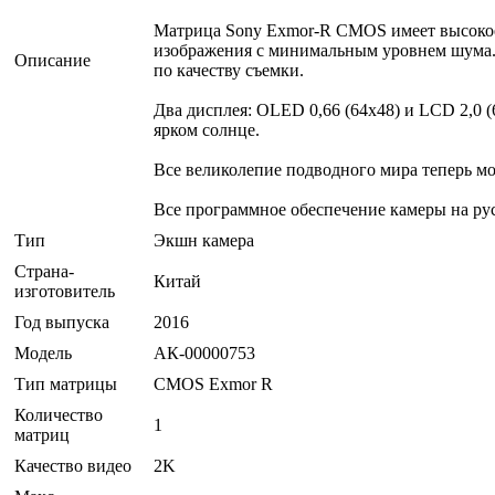
Матрица Sony Exmor-R CMOS имеет высокое 
изображения с минимальным уровнем шума. 
Описание
по качеству съемки.
Два дисплея: OLED 0,66 (64х48) и LCD 2,0 
ярком солнце.
Все великолепие подводного мира теперь м
Все программное обеспечение камеры на рус
Тип
Экшн камера
Страна-
Китай
изготовитель
Год выпуска
2016
Модель
АК-00000753
Тип матрицы
CMOS Exmor R
Количество
1
матриц
Качество видео
2K