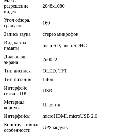
Макс.
разрешение
2048х1080
видео
Угол обзора,
160
градусов
Запись звука
стерео микрофон
Вид карты
microSD, microSDHC
памяти
Диагональ
2u0022
экрана
Тип дисплея
OLED, TFT
Тип питания
LiIon
Интерфейс
USB
связи с ПК
Материал
Пластик
корпуса
Интерфейсы
microHDMI, microUSB 2.0
Конструктивные
GPS модуль
особенности