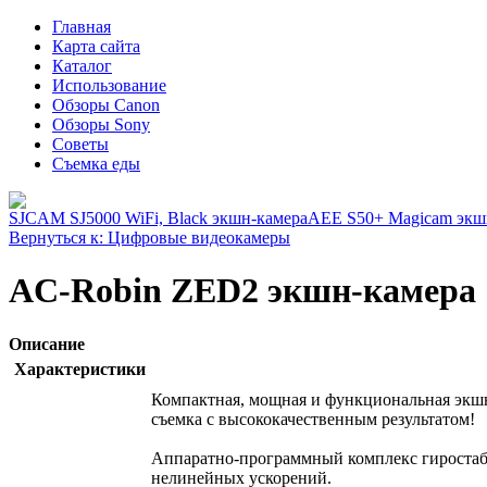
Главная
Карта сайта
Каталог
Использование
Обзоры Canon
Обзоры Sony
Советы
Съемка еды
SJCAM SJ5000 WiFi, Black экшн-камера
AEE S50+ Magicam экш
Вернуться к: Цифровые видеокамеры
AC-Robin ZED2 экшн-камера
Описание
Характеристики
Компактная, мощная и функциональная экшн
съемка с высококачественным результатом!
Аппаратно-программный комплекс гиростаби
нелинейных ускорений.